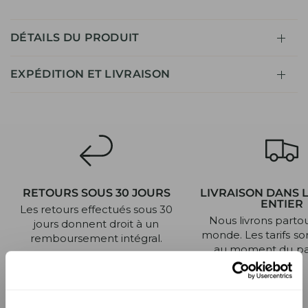
DÉTAILS DU PRODUIT
EXPÉDITION ET LIVRAISON
RETOURS SOUS 30 JOURS
LIVRAISON DANS 
ENTIER
Les retours effectués sous 30
Nous livrons partou
jours donnent droit à un
monde. Les tarifs so
remboursement intégral.
au moment du pa
FAQ