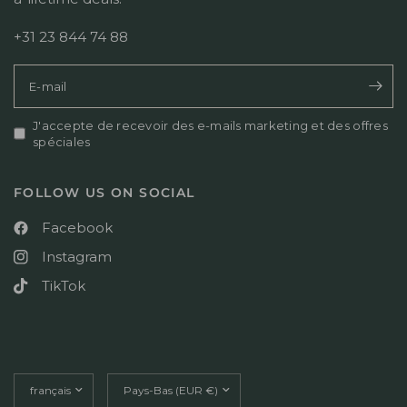
+31 23 844 74 88
E-mail
J'accepte de recevoir des e-mails marketing et des offres
spéciales
FOLLOW US ON SOCIAL
Facebook
Instagram
TikTok
Mettre
Mettre
à
à