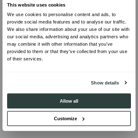
This website uses cookies
We use cookies to personalise content and ads, to
Quels moyens de paiement puis-je utiliser ?
UNLOCK 10% OFF
provide social media features and to analyse our traffic.
We also share information about your use of our site with
Combien de temps faut-il pour recevoir ma
our social media, advertising and analytics partners who
Sign up to receive 10% off your first
commande ?
may combine it with other information that you’ve
order.
provided to them or that they’ve collected from your use
Quels sont vos frais de livraison ?
of their services.
Proposez-vous des remboursements ?
SIGN ME UP!
Show details
Comment retourner tout ou partie de ma
commande ?
Allow all
Customize