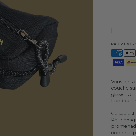
PAIEMENTS 
Vous ne sa
couche sup
glisser. Un 
bandoulièr
Ce sac est
Pour chaqu
promenades
donne la p