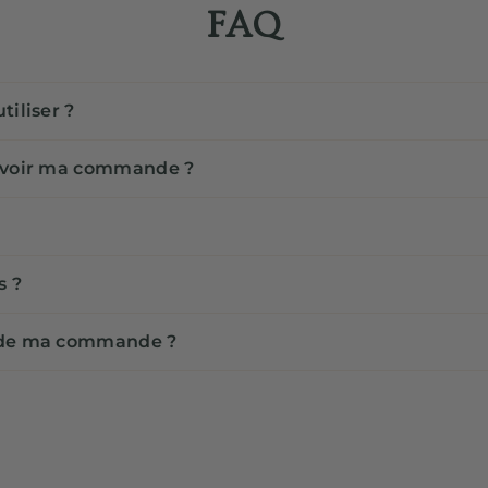
FAQ
iliser ?
cevoir ma commande ?
s ?
e de ma commande ?