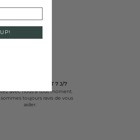
UP!
SISTANCE 24 H/24 ET 7 J/7
utez avec nous à tout moment.
sommes toujours ravis de vous
aider.