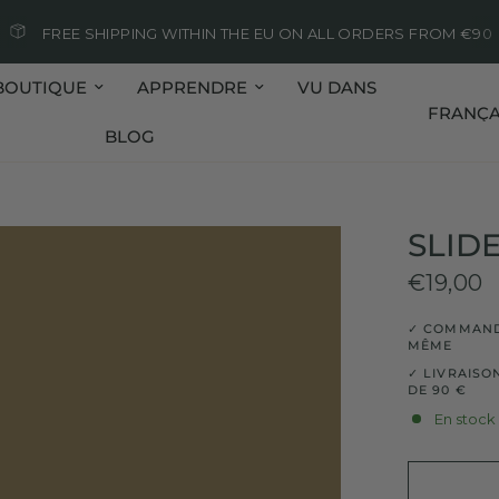
FREE SHIPPING WITHIN THE EU ON ALL ORDERS FROM €90
BOUTIQUE
APPRENDRE
VU DANS
Mettre à j
BLOG
SLID
€19,00
✓ COMMANDE
MÊME
✓ LIVRAISO
DE 90 €
En stock