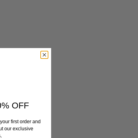
0% OFF
your first order and
ut our exclusive
.