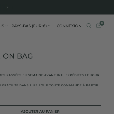
ORDERED ON WEEKDAYS BEFORE 4 PM, SHIPPED T
DAY
0
our le pays/la région
Mettre à jour le pays/la région
CONNEXION
E ON BAG
S PASSÉES EN SEMAINE AVANT 16 H, EXPÉDIÉES LE JOUR
N GRATUITE DANS L’UE POUR TOUTE COMMANDE À PARTIR
AJOUTER AU PANIER