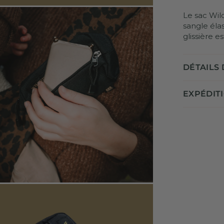
Le sac Wild
sangle éla
glissière e
DÉTAILS
EXPÉDITI