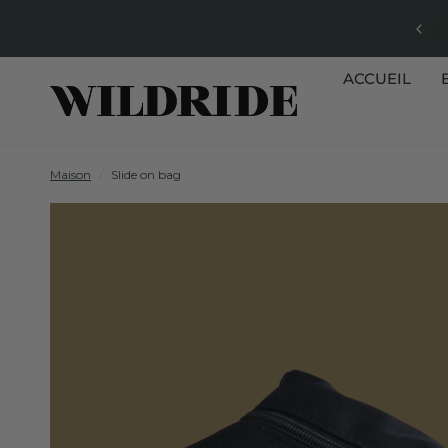
ACCUEIL
Maison
/
Slide on bag