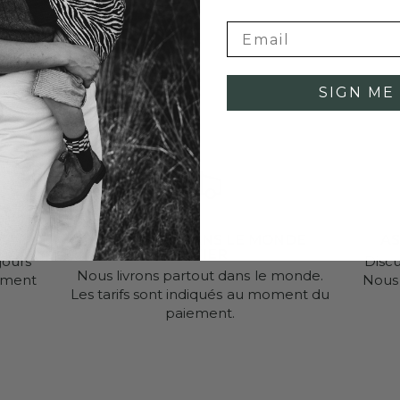
SIGN ME 
RS
LIVRAISON DANS LE MONDE
AS
ENTIER
jours
Disc
Nous livrons partout dans le monde.
ement
Nous 
Les tarifs sont indiqués au moment du
paiement.