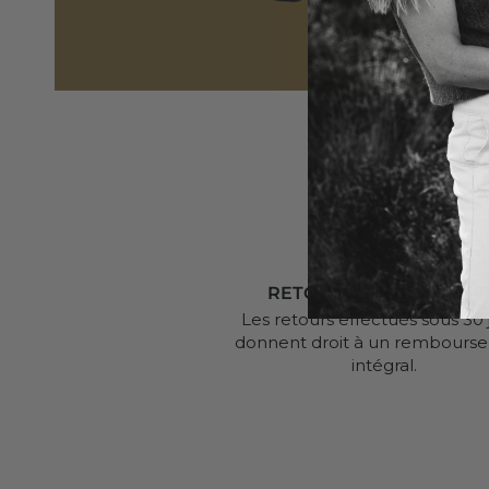
RETOURS SOUS 30 JOU
Les retours effectués sous 30 
donnent droit à un rembours
intégral.