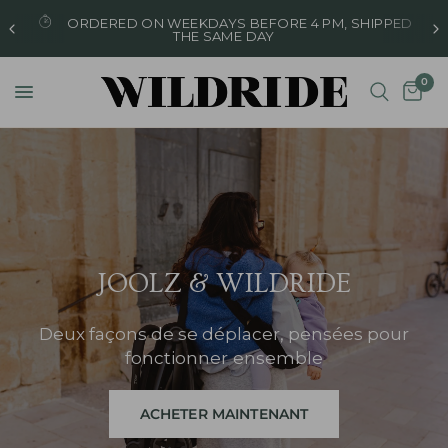
ORDERED ON WEEKDAYS BEFORE 4 PM, SHIPPED
THE SAME DAY
0
JOOLZ
&
WILDRIDE
Deux
façons
de
se
déplacer,
pensées
pour
fonctionner
ensemble
ACHETER MAINTENANT