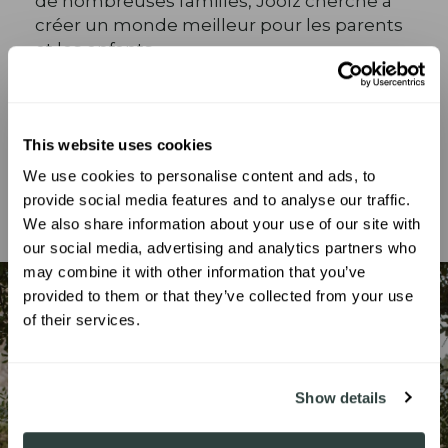
de nombreuses familles, Joolz cherche à
créer un monde meilleur pour les parents
et les enfants.
Leur approche du Positive Design continue
de guider la manière dont ils créent des
produits, des espaces et des choix pour
This website uses cookies
l’avenir.
We use cookies to personalise content and ads, to
UNLOCK 10% OFF
provide social media features and to analyse our traffic.
We also share information about your use of our site with
our social media, advertising and analytics partners who
Sign up to receive 10% off your first
may combine it with other information that you’ve
order.
provided to them or that they’ve collected from your use
of their services.
SIGN ME UP!
Show details