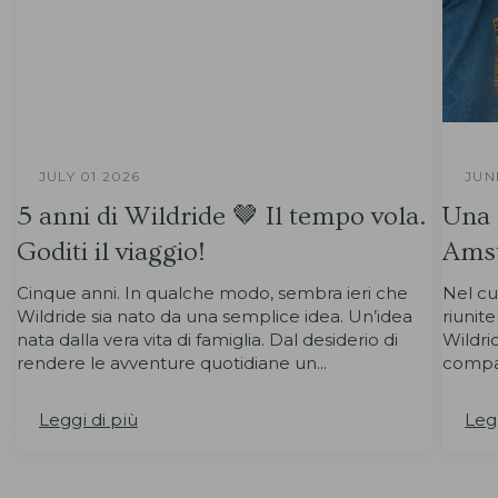
JULY 01 2026
JUN
5 anni di Wildride 🤎 Il tempo vola.
Una 
Goditi il viaggio!
Amst
Cinque anni. In qualche modo, sembra ieri che
Nel cu
Wildride sia nato da una semplice idea. Un’idea
riunit
nata dalla vera vita di famiglia. Dal desiderio di
Wildri
rendere le avventure quotidiane un...
compa
Leggi di più
Legg