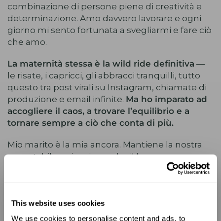
combinazione di persone piene di creatività e
determinazione. Amo davvero lavorare e ogni
giorno mi sento fortunata a svegliarmi e fare ciò
che amo.
La maternità stessa è la wild ride definitiva
—
le risate, i capricci, gli abbracci tranquilli, tutto
questo tra post virali su Instagram, chiamate di
produzione e email infinite.
Ma ho imparato ad
accogliere il caos, a trovare l’equilibrio e a
tornare sempre a ciò che conta di più.
Mio marito è la mia ancora. Mantiene la nostra
casa stabile e si assicura che il lavoro non
prenda mai il sopravvento sulla famiglia.
Insieme, abbiamo creato uno spazio in cui le
nostre figlie si sentono sicure, libere e amate.
This website uses cookies
Vivienne mi somiglia moltissimo — seria,
We use cookies to personalise content and ads, to