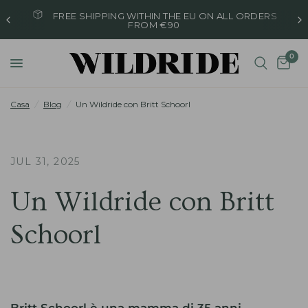
FREE SHIPPING WITHIN THE EU ON ALL ORDERS
FROM €90
0
Casa
/
Blog
/
Un Wildride con Britt Schoorl
JUL 31, 2025
Un Wildride con Britt
Schoorl