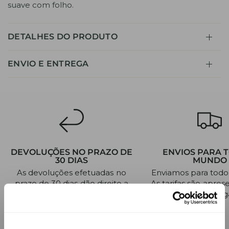
suave com folho.
DETALHES DO PRODUTO
ENVIO E ENTREGA
DEVOLUÇÕES NO PRAZO DE
ENVIOS PARA 
30 DIAS
MUNDO
As devoluções efetuadas no
Enviamos para tod
prazo de 30 dias dão direito a
As tarifas são apre
um reembolso integral.
momento do pag