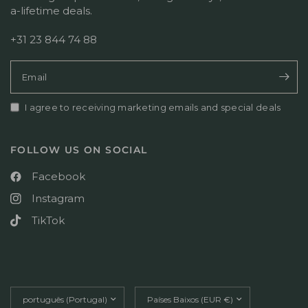
a-lifetime deals.
+31 23 844 74 88
Email
I agree to receiving marketing emails and special deals
FOLLOW US ON SOCIAL
Facebook
Instagram
TikTok
Update
Update
country/region
country/region