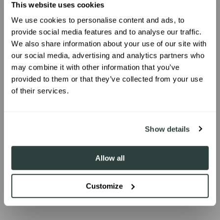
FAQ
This website uses cookies
We use cookies to personalise content and ads, to
UNLOCK 10% OFF
provide social media features and to analyse our traffic.
Que métodos de pagamento posso utilizar?
We also share information about your use of our site with
our social media, advertising and analytics partners who
Sign up to receive 10% off your first
Quanto tempo demora a entrega da minha
may combine it with other information that you’ve
order.
encomenda?
provided to them or that they’ve collected from your use
of their services.
Quais são os custos de envio?
Oferecem reembolsos?
SIGN ME UP!
Show details
Como posso devolver total ou parcialmente
a minha encomenda?
Allow all
Customize