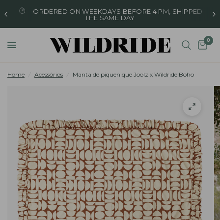
SHIPPED
FREE SHIPPING WITHIN THE EU ON ALL ORD
FROM €90
0
Home
/
Acessórios
/
Manta de piquenique Joolz x Wildride Boho