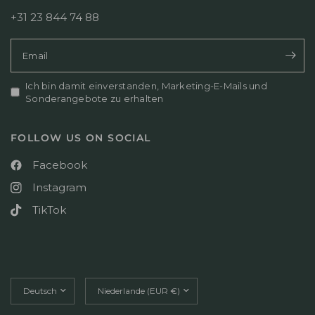
n
_
+31 23 844 74 88
J
n
u
a
l
m
Email
1
e
3
}
2
Ich bin damit einverstanden, Marketing-E-Mails und
}
0
Sonderangebote zu erhalten
s
2
B
6
e
FOLLOW US ON SOCIAL
w
e
Facebook
r
t
Instagram
u
n
TikTok
g
v
o
n
T
Land/Region
Land/Region
u
aktualisieren
aktualisieren
e
J