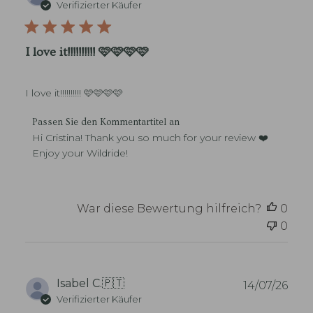
e
Verifizierter Käufer
t
r
o
ö
r
f
I love it!!!!!!!!!! 🩷🩷🩷🩷
e
f
-
e
B
n
e
I love it!!!!!!!!!! 🩷🩷🩷🩷
t
s
l
i
K
i
Passen Sie den Kommentartitel an
t
o
c
Hi Cristina! Thank you so much for your review ❤️ 
z
m
h
Enjoy your Wildride!
e
m
u
r
e
n
s
n
g
z
t
s
War diese Bewertung hilfreich?
0
u
a
d
{
0
r
a
{
e
t
R
d
u
e
e
m
v
s
V
Isabel C.
🇵🇹
14/07/26
i
S
e
Verifizierter Käufer
e
t
r