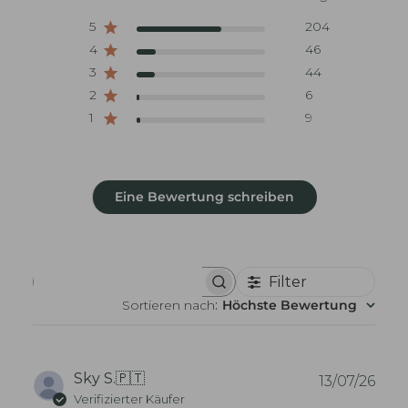
5
204
4
46
3
44
2
6
1
9
Eine Bewertung schreiben
Filter
B
e
Sortieren nach
:
Höchste Bewertung
w
e
r
t
u
V
Sky S.
🇵🇹
13/07/26
n
e
Verifizierter Käufer
g