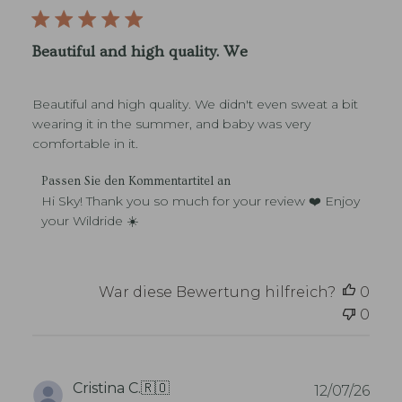
r
e
ö
n
f
s
Beautiful and high quality. We
u
f
c
e
h
n
e
Beautiful and high quality. We didn't even sweat a bit
t
n
l
wearing it in the summer, and baby was very
i
comfortable in it.
c
h
K
Passen Sie den Kommentartitel an
u
o
Hi Sky! Thank you so much for your review ❤️ Enjoy 
n
m
your Wildride ☀️
g
m
s
e
d
n
a
t
War diese Bewertung hilfreich?
0
t
a
u
0
r
m
e
d
e
s
V
Cristina C.
🇷🇴
12/07/26
S