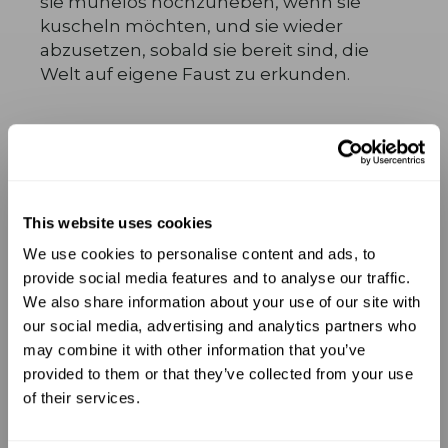
sie mühelos hochzuheben, wenn sie
kuscheln möchten, und sie wieder
abzusetzen, sobald sie bereit sind, die
Welt auf eigene Faust zu erkunden.
This website uses cookies
We use cookies to personalise content and ads, to
UNLOCK 10% OFF
provide social media features and to analyse our traffic.
We also share information about your use of our site with
our social media, advertising and analytics partners who
Sign up to receive 10% off your first
may combine it with other information that you’ve
order.
provided to them or that they’ve collected from your use
of their services.