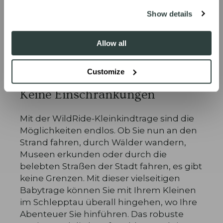
SIGN ME UP!
Show details
Allow all
Customize
Keine Einschränkungen
Mit der WildRide-Kleinkindtrage sind die
Möglichkeiten endlos. Ob Sie nun an den
Strand fahren, durch Wälder wandern,
Museen erkunden oder durch die
belebten Straßen der Stadt fahren, es gibt
keine Grenzen. Mit dieser vielseitigen
Babytrage können Sie mit Ihrem Kleinen
im Schlepptau überall hingehen, wo Ihre
Abenteuer Sie hinführen. Das robuste