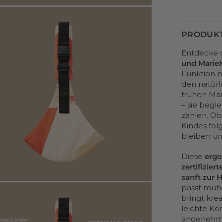
PRODUK
Entdecke 
und Marie
Funktion m
den natür
frühen Ma
– sie begl
zählen. Ob
Kindes fol
bleiben un
Diese
erg
zertifizier
sanft zur 
passt mühel
bringt krea
leichte Ko
angenehmen