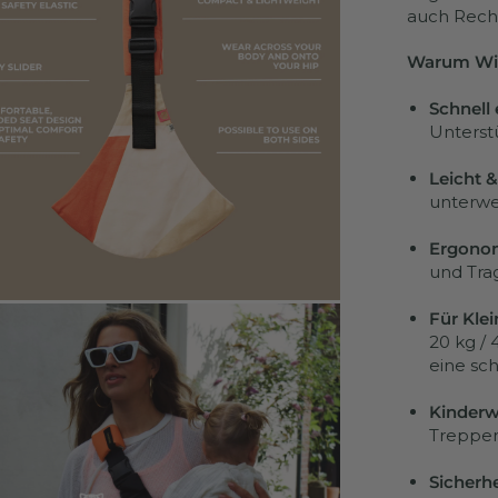
auch Rech
Warum Wild
Schnell 
Unterst
Leicht &
unterwe
Ergonom
und Tra
Für Kle
20 kg / 
eine sc
Kinderw
Treppen
Sicherhe