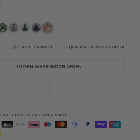
r
 JAHRE GARANTIE
QUALITÄT GEPRÜFT & BESTÄTIGT
2 JAH
IN DEN WARENKORB LEGEN
D GESCHÜTZTE ZAHLUNGEN MIT: