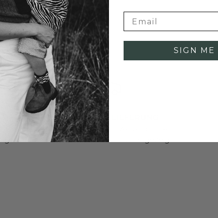
SIGN ME 
WELTWEITE LIEFERUNG
n 30
Versand überallhin, Versandkosten
Cha
dige
werden beim Checkout angezeigt.