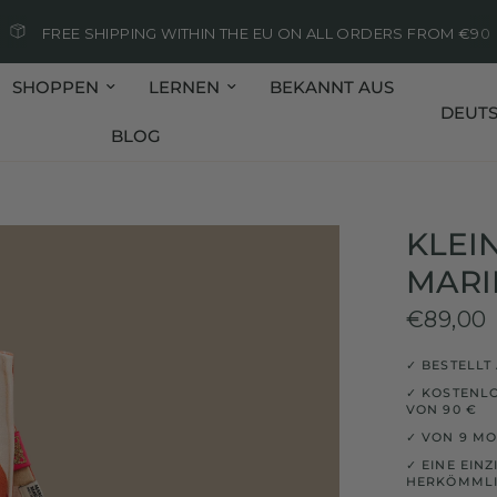
FREE SHIPPING WITHIN THE EU ON ALL ORDERS FROM €90
SHOPPEN
LERNEN
BEKANNT AUS
Land/Re
BLOG
KLEI
MARI
€89,00
✓ BESTELLT
✓ KOSTENLO
VON 90 €
✓ VON 9 MON
✓ EINE EIN
HERKÖMMLI