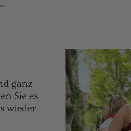
en.
ind ganz
en Sie es
s wieder