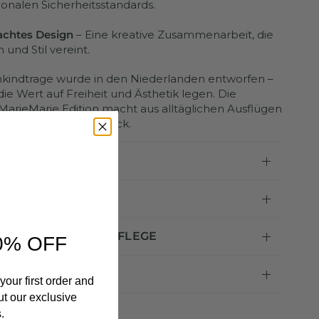
ionalen Sicherheitsstandards.
chtes Design
– Eine kreative Zusammenarbeit, die
 und Stil vereint.
nkindtrage wurde in den Niederlanden entworfen –
 die Wert auf Freiheit und Ästhetik legen. Die
 MarieMarie Edition macht aus alltäglichen Ausflügen
Momente mit Ausdruck.
DETAILS
 & LIEFERUNG
G, SICHERHEIT & PFLEGE
0% OFF
 ES VERWENDET
your first order and
ut our exclusive
.