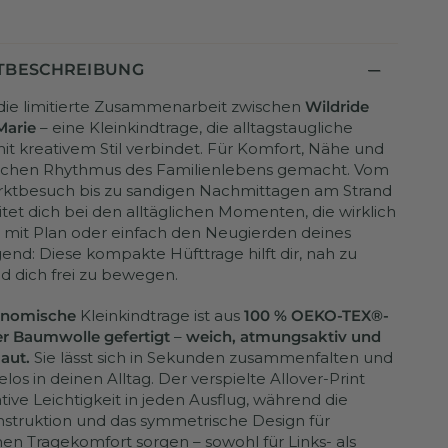
TBESCHREIBUNG
die limitierte Zusammenarbeit zwischen
Wildride
Marie
– eine Kleinkindtrage, die alltagstaugliche
it kreativem Stil verbindet. Für Komfort, Nähe und
lichen Rhythmus des Familienlebens gemacht. Vom
rktbesuch bis zu sandigen Nachmittagen am Strand
eitet dich bei den alltäglichen Momenten, die wirklich
 mit Plan oder einfach den Neugierden deines
gend: Diese kompakte Hüfttrage hilft dir, nah zu
d dich frei zu bewegen.
onomische
Kleinkindtrage ist aus
100 % OEKO-TEX®-
ter Baumwolle gefertigt
–
weich, atmungsaktiv und
Haut.
Sie lässt sich in Sekunden zusammenfalten und
os in deinen Alltag. Der verspielte Allover-Print
tive Leichtigkeit in jeden Ausflug, während die
nstruktion und das symmetrische Design für
 Tragekomfort sorgen – sowohl für Links- als