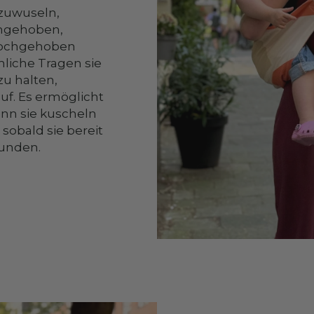
zuwuseln,
ochgehoben,
hochgehoben
iche Tragen sie
zu halten,
uf. Es ermöglicht
nn sie kuscheln
sobald sie bereit
kunden.