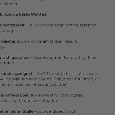
tshänder.
ride die beste Wahl ist
einsatzbereit
– In Sekunden angelegt für sofortige
ützung.
 reisetauglich
– Kompakt faltbar, ideal für
gs.
isch gestaltet
– Ausgewogener Komfort für Kind
genden.
inkinder geeignet
– Ab 9 Monaten bis 4 Jahre, bis zu
44 lbs. Wildride ist die beste Babytrage für Eltern, die
hnelle und einfache Lösung suchen.
agenfreie Lösung
– Perfekt für Strandtage,
, Geschäfte und volle Straßen.
it an erster Stelle
– SGS-zertifiziert nach