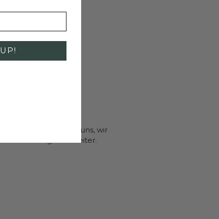
UP!
24/7 SUPPORT
tten Sie jederzeit mit uns, wir
helfen Ihnen gerne weiter.