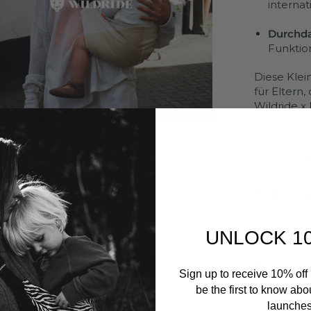
internat
Durchda
Funktion
Diese Klei
für Eltern,
Wildride x
mühelose 
PRODUKT
VERSAND
ANLEITUN
UNLOCK 1
WIE MAN
Sign up to receive 10% off 
be the first to know abo
launches