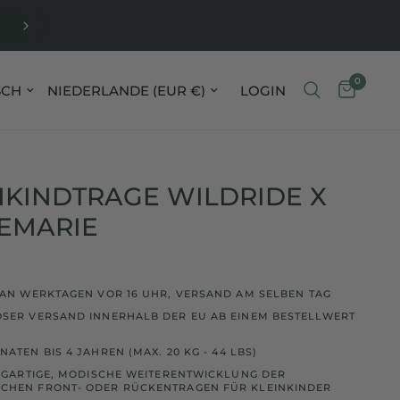
ORDERED ON WEEKDAYS BEFORE 4 PM, SHIPPED T
DAY
0
gion aktualisieren
Land/Region aktualisieren
LOGIN
NKINDTRAGE WILDRIDE X
EMARIE
 AN WERKTAGEN VOR 16 UHR, VERSAND AM SELBEN TAG
SER VERSAND INNERHALB DER EU AB EINEM BESTELLWERT
ATEN BIS 4 JAHREN (MAX. 20 KG - 44 LBS)
ZIGARTIGE, MODISCHE WEITERENTWICKLUNG DER
CHEN FRONT- ODER RÜCKENTRAGEN FÜR KLEINKINDER