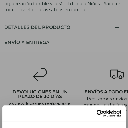
organización flexible y la Mochila para Niños añade un
toque divertido a las salidas en familia.
DETALLES DEL PRODUCTO
ENVÍO Y ENTREGA
DEVOLUCIONES EN UN
ENVÍOS A TODO 
PLAZO DE 30 DÍAS
Realizamos envíos 
Las devoluciones realizadas en
mundo. Las tarifas 
un plazo de 30 días reciben un
al finalizar la 
reembolso completo.