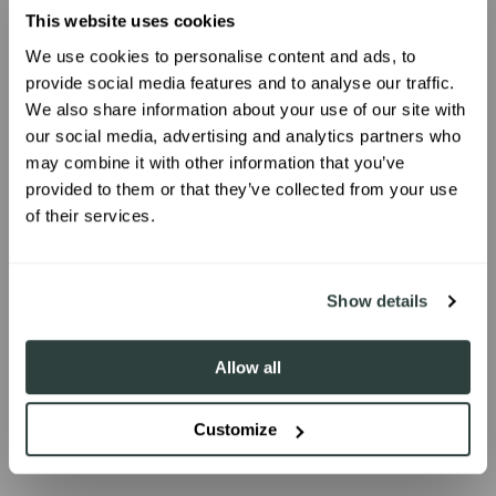
This website uses cookies
FAQ
We use cookies to personalise content and ads, to
UNLOCK 10% OFF
provide social media features and to analyse our traffic.
We also share information about your use of our site with
¿Qué métodos de pago puedo utilizar?
our social media, advertising and analytics partners who
Sign up to receive 10% off your first
may combine it with other information that you’ve
¿Cuánto tarda en llegar mi pedido?
order.
provided to them or that they’ve collected from your use
of their services.
¿Cuáles son las tarifas de envío?
¿Ofrecéis reembolsos?
SIGN ME UP!
Show details
¿Cómo puedo devolver total o parcialmente
mi pedido?
Allow all
Customize