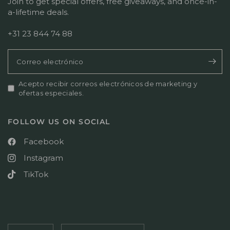
Join to get special offers, free giveaways, and once-in-
a-lifetime deals.
+31 23 844 74 88
Correo electrónico
Acepto recibir correos electrónicos de marketing y
ofertas especiales.
FOLLOW US ON SOCIAL
Facebook
Instagram
TikTok
Actualizar
Actualizar