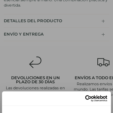
divertida.
DETALLES DEL PRODUCTO
ENVÍO Y ENTREGA
DEVOLUCIONES EN UN
ENVÍOS A TODO 
PLAZO DE 30 DÍAS
Realizamos envíos 
Las devoluciones realizadas en
mundo. Las tarifas 
un plazo de 30 días reciben un
al finalizar la 
reembolso completo.