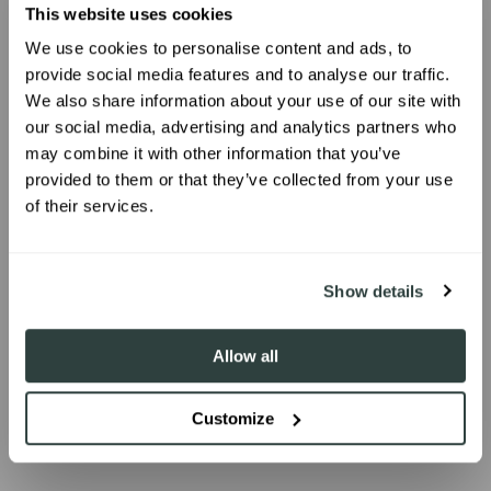
FAQ
This website uses cookies
We use cookies to personalise content and ads, to
UNLOCK 10% OFF
provide social media features and to analyse our traffic.
¿Qué métodos de pago puedo utilizar?
We also share information about your use of our site with
our social media, advertising and analytics partners who
Sign up to receive 10% off your first
may combine it with other information that you’ve
¿Cuánto tarda en llegar mi pedido?
order.
provided to them or that they’ve collected from your use
of their services.
¿Cuáles son las tarifas de envío?
¿Ofrecéis reembolsos?
SIGN ME UP!
Show details
¿Cómo puedo devolver total o parcialmente
mi pedido?
Allow all
Customize