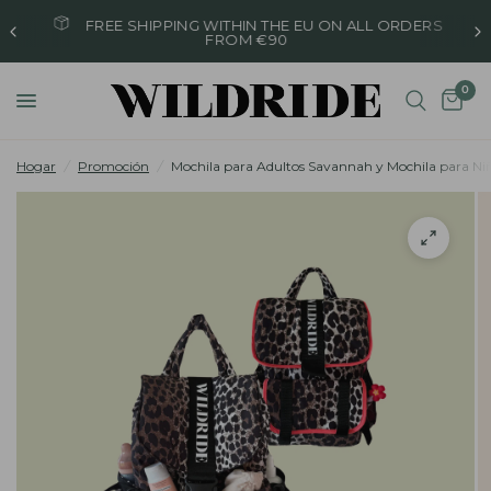
FREE SHIPPING WITHIN THE EU ON ALL ORDERS
FROM €90
0
Hogar
/
Promoción
/
Mochila para Adultos Savannah y Mochila para Ni