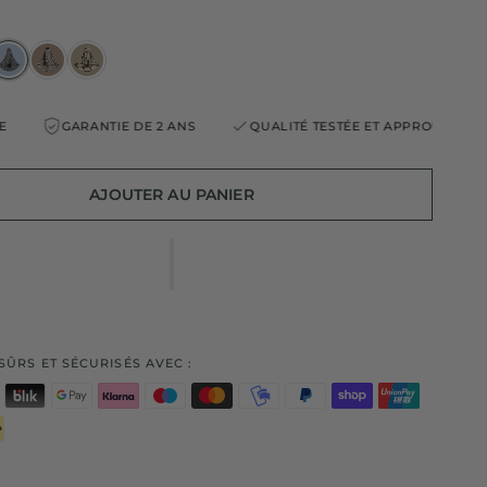
GARANTIE DE 2 ANS
QUALITÉ TESTÉE ET APPROUVÉE
GA
AJOUTER AU PANIER
SÛRS ET SÉCURISÉS AVEC :