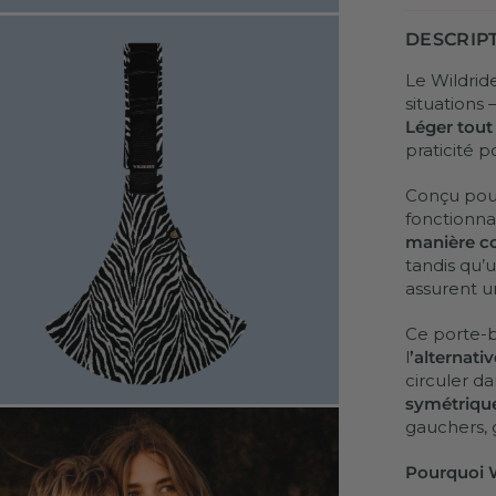
DESCRIP
Le Wildrid
situations
Léger tout
praticité p
Conçu pour
fonctionna
manière c
tandis qu’
assurent un
Ce porte-b
l
’alternati
circuler d
symétriqu
gauchers, g
Pourquoi W