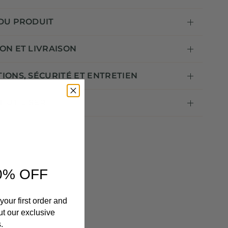
 DU PRODUIT
ON ET LIVRAISON
IONS, SÉCURITÉ ET ENTRETIEN
 UTILISER
0% OFF
your first order and
ut our exclusive
.