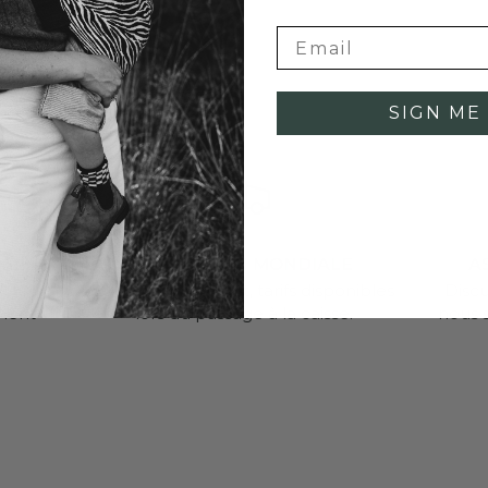
SIGN ME 
RS
EXPÉDITION MONDIALE
AS
0 jours
Expédition partout, tarifs disponibles
Disc
ment
lors du passage à la caisse.
nous 