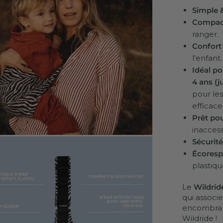
Simple 
Compact
ranger.
Confort
l’enfant.
Idéal po
4 ans (j
pour les
efficace
Prêt pou
inaccess
Sécurité
Écoresp
plastiqu
Le
Wildrid
qui associe
encombrant
Wildride !