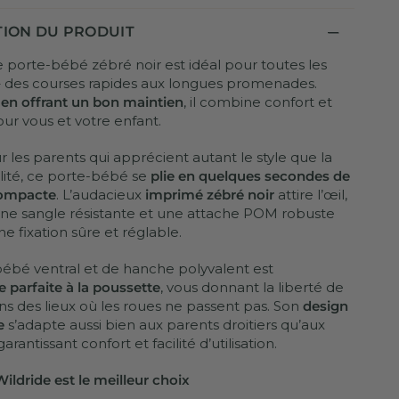
TION DU PRODUIT
e porte-bébé zébré noir est idéal pour toutes les
 – des courses rapides aux longues promenades.
 en offrant un bon maintien
, il combine confort et
our vous et votre enfant.
 les parents qui apprécient autant le style que la
lité, ce porte-bébé se
plie en quelques secondes de
ompacte
. L’audacieux
imprimé zébré noir
attire l’œil,
une sangle résistante et une attache POM robuste
e fixation sûre et réglable.
ébé ventral et de hanche polyvalent est
ve parfaite à la poussette
, vous donnant la liberté de
ans des lieux où les roues ne passent pas. Son
design
e
s’adapte aussi bien aux parents droitiers qu’aux
arantissant confort et facilité d’utilisation.
ildride est le meilleur choix