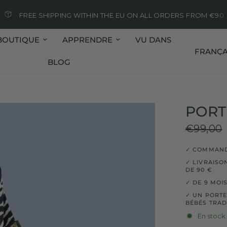
FREE SHIPPING WITHIN THE EU ON ALL ORDERS FROM €90
BOUTIQUE
APPRENDRE
VU DANS
Mettre à j
BLOG
PORT
€99,00
✓ COMMANDÉ
✓ LIVRAISO
DE 90 €
✓ DE 9 MOIS
✓ UN PORTE
BÉBÉS TRAD
En stock