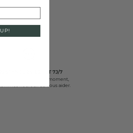
UP!
SISTANCE 24H/24 ET 7J/7
utez avec nous à tout moment,
sommes heureux de vous aider.