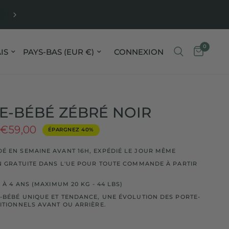
ORDERED ON WEEKDAYS BEFORE 4 PM, SHIPPED T
DAY
0
our le pays/la région
Mettre à jour le pays/la région
CONNEXION
E-BÉBÉ ZÉBRÉ NOIR
€59,00
ÉPARGNEZ 40%
 EN SEMAINE AVANT 16H, EXPÉDIÉ LE JOUR MÊME
N GRATUITE DANS L'UE POUR TOUTE COMMANDE À PARTIR
 À 4 ANS (MAXIMUM 20 KG - 44 LBS)
-BÉBÉ UNIQUE ET TENDANCE, UNE ÉVOLUTION DES PORTE-
ITIONNELS AVANT OU ARRIÈRE.