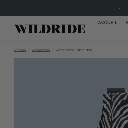
ACCUEIL
Maison
/
Promotion
/
Porte-bébé Zébré Noir