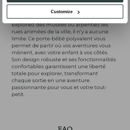
Avec le porte-tout-petit Wildride, les
possibilités sont infinies. Que vous alliez à
Customize
la plage, que vous parcouriez des forêts,
exploriez des musées ou arpentiez les
rues animées de la ville, il n’y a aucune
limite. Ce porte-bébé polyvalent vous
permet de partir où vos aventures vous
mènent, avec votre enfant à vos côtés.
Son design robuste et ses fonctionnalités
confortables garantissent une liberté
totale pour explorer, transformant
chaque sortie en une aventure
passionnante pour vous et votre tout-
petit.
FAQ