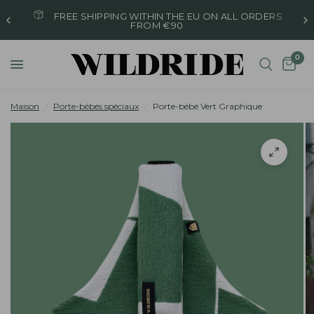
FREE SHIPPING WITHIN THE EU ON ALL ORDERS
FROM €90
0
Maison
/
Porte-bébés spéciaux
/
Porte-bébé Vert Graphique