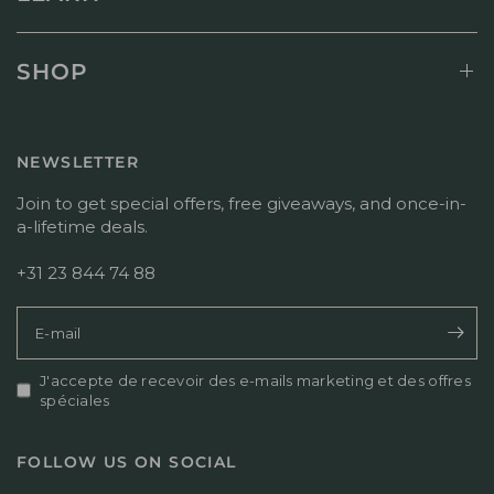
i
m
n
t
a
a
r
g
l
e
a
SHOP
i
d
s
s
u
i
é
c
n
l
o
s
NEWSLETTER
e
m
u
M
m
r
Join to get special offers, free giveaways, and once-in-
o
e
l
a-lifetime deals.
n
n
'
J
t
e
u
+31 23 844 74 88
a
x
l
i
a
1
r
m
3
E-mail
e
e
2
p
n
0
e
J'accepte de recevoir des e-mails marketing et des offres
p
2
r
spéciales
a
6
s
r
o
T
FOLLOW US ON SOCIAL
n
i
n
t