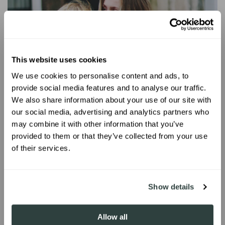
This website uses cookies
We use cookies to personalise content and ads, to
UNLOCK 10% OFF
provide social media features and to analyse our traffic.
We also share information about your use of our site with
our social media, advertising and analytics partners who
Sign up to receive 10% off your first
may combine it with other information that you’ve
order.
provided to them or that they’ve collected from your use
of their services.
SIGN ME UP!
Show details
Aucune limitation
Allow all