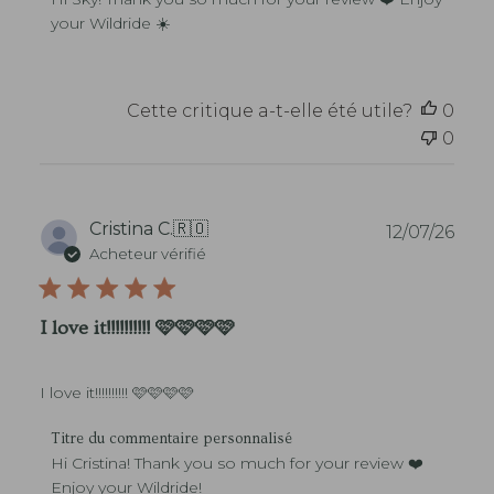
i
m
your Wildride ☀️
o
m
n
e
n
t
Cette critique a-t-elle été utile?
0
a
0
i
r
e
s
d
D
Cristina C.
🇷🇴
12/07/26
u
a
Acheteur vérifié
p
t
r
e
o
d
I love it!!!!!!!!!! 🩷🩷🩷🩷
p
e
r
p
i
u
é
I love it!!!!!!!!!! 🩷🩷🩷🩷
b
t
l
a
C
i
Titre du commentaire personnalisé
i
o
c
Hi Cristina! Thank you so much for your review ❤️ 
r
m
a
Enjoy your Wildride!