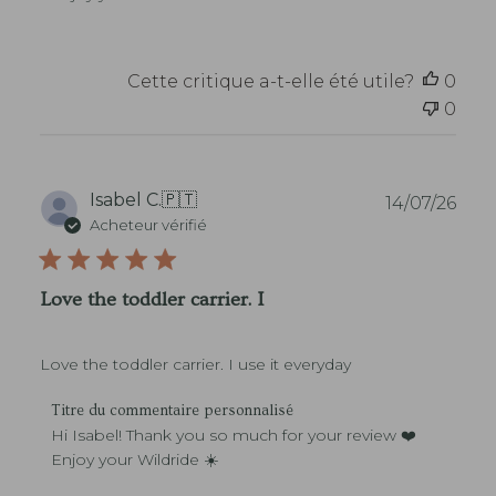
e
m
t
d
e
i
u
n
o
m
t
n
Cette critique a-t-elle été utile?
0
a
a
g
0
i
a
r
s
e
i
s
n
d
D
Isabel C.
🇵🇹
14/07/26
s
u
a
Acheteur vérifié
u
p
t
r
r
e
l
o
d
'
Love the toddler carrier. I
p
e
e
r
p
x
i
u
a
é
Love the toddler carrier. I use it everyday
b
m
t
l
e
a
C
i
Titre du commentaire personnalisé
n
i
o
c
Hi Isabel! Thank you so much for your review ❤️ 
p
r
m
a
Enjoy your Wildride ☀️
a
e
m
t
r
d
e
i