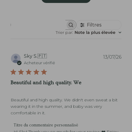
Filtres
R
e
Trier par
:
Note la plus élevée
c
h
e
r
c
D
Sky S.
🇵🇹
13/07/26
h
a
Acheteur vérifié
e
t
r
e
d
d
e
Beautiful and high quality. We
s
e
a
p
v
u
i
Beautiful and high quality. We didn't even sweat a bit
b
s
l
wearing it in the summer, and baby was very
i
comfortable in it.
c
a
C
Titre du commentaire personnalisé
t
o
Hi Sky! Thank you so much for your review ❤️ Enjoy 