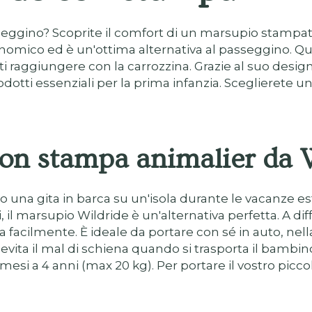
asseggino? Scoprite il comfort di un marsupio stamp
onomico ed è un'ottima alternativa al passeggino. Qu
ti raggiungere con la carrozzina. Grazie al suo des
dotti essenziali per la prima infanzia. Sceglierete u
con stampa animalier da 
 una gita in barca su un'isola durante le vacanze estiv
, il marsupio Wildride è un'alternativa perfetta. A d
facilmente. È ideale da portare con sé in auto, nella 
ita il mal di schiena quando si trasporta il bambin
i a 4 anni (max 20 kg). Per portare il vostro piccol