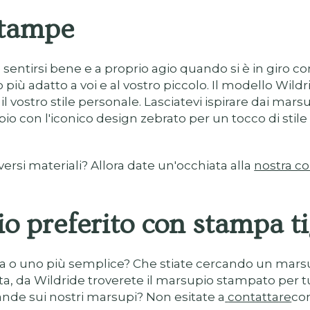
 stampe
ntirsi bene e a proprio agio quando si è in giro con 
 più adatto a voi e al vostro piccolo. Il modello Wild
 vostro stile personale. Lasciatevi ispirare dai mar
 con l'iconico design zebrato per un tocco di stile s
versi materiali? Allora date un'occhiata alla
nostra c
io preferito con stampa t
a o uno più semplice? Che stiate cercando un marsu
, da Wildride troverete il marsupio stampato per tutti 
mande sui nostri marsupi? Non esitate a
contattare
con