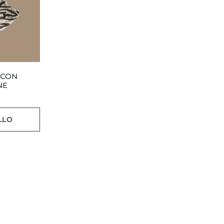
 CON
NE
LLO