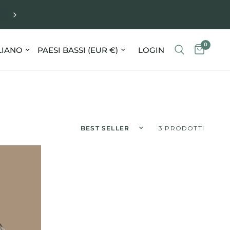
ORDERED ON WEEKDAYS BEFORE 4 PM, SHIPPED T
DAY
0
orna paese/area geografica
Aggiorna paese/area geografica
LOGIN
Ordina per:
3 PRODOTTI