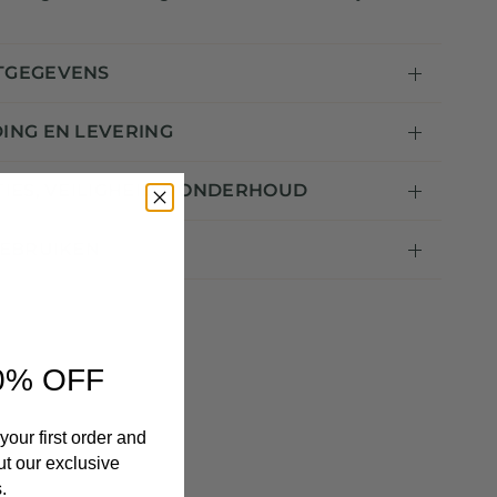
TGEGEVENS
ING EN LEVERING
TIES, VEILIGHEID & ONDERHOUD
GEBRUIKEN
0% OFF
your first order and
ut our exclusive
.