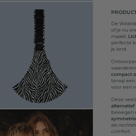
PRODUCT
De Wildrid
of je nu s
maakt.
Lic
perfecte b
je kind.
Ontworpen v
waarderen
compact 
terwijl ee
voor een v
Deze veelz
alternatie
bewegen o
symmetris
als rechts
comfort.