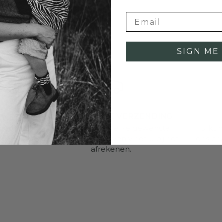
SIGN ME 
WERELDWIJDE VERZENDING
 dagen
Verzenden naar elke gewenste
U kun
bestemming, tarieven vindt u bij het
ons ch
afrekenen.