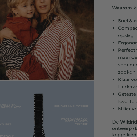
Waarom ki
Snel & 
Compact
opslag.
Ergono
Perfect
maanden 
voor ou
zoeken.
Klaar v
kinderw
Geteste 
kwalite
Milieuvr
De
Wildrid
ontwerp
da
logge kind