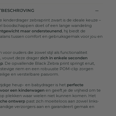
BESCHRIJVING
e kinderdrager zebraprint zwart is de ideale keuze –
nel boodschappen doet of een lange wandeling
htgewicht maar ondersteunend
, hij biedt de
alans tussen comfort en gebruiksgemak voor jou en
oor ouders die zowel stijl als functionaliteit
, vouwt deze drager
zich in enkele seconden
op
. De opvallende Black Zebra print springt eruit,
n stevige riem en een robuuste POM-clip zorgen
eilige en verstelbare pasvorm.
ijdige heup- en babydrager is het
perfecte
f voor een kinderwagen
en geeft je de vrijheid om te
p plekken waar wielen niet kunnen komen. Het
che ontwerp
past zich moeiteloos aan zowel links-
handige verzorgers aan en garandeert gemak en