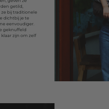
len, geven ze
den getild,
e bij traditionele
dichtbij je te
ine eenvoudiger.
e geknuffeld
klaar zijn om zelf