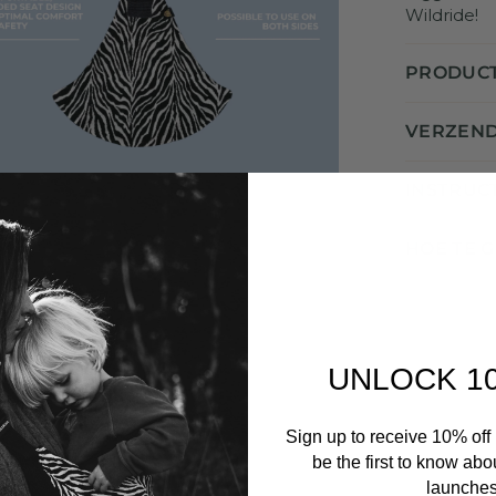
Wildride!
PRODUC
VERZEND
INSTRUC
HOE TE 
UNLOCK 1
Sign up to receive 10% off 
be the first to know abo
launches