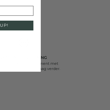
UP!
24/7 ONDERSTEUNING
t op elk gewenst moment met
atten, we helpen u graag verder.