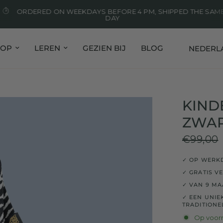
ORDERED ON WEEKDAYS BEFORE 4 PM, SHIPPED THE SAM
DAY
Land/regi
HOP
LEREN
GEZIEN BIJ
BLOG
KIND
ZWA
€99,00
✓ OP WERKD
✓ GRATIS V
✓ VAN 9 MAA
✓ EEN UNI
TRADITIONE
Op voor