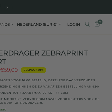
E
FREE SHIPPING WITHIN THE EU ON ALL ORDERS FR
0
o bijwerken
Land/regio bijwerken
LOGIN
ERDRAGER ZEBRAPRINT
RT
€59,00
BESPAAR 40%
AGEN VOOR 16:00 BESTELD, DEZELFDE DAG VERZONDEN
ERZENDING BINNEN DE EU VANAF EEN BESTELLING VAN €90
NDEN TOT 4 JAAR (MAX. 20 KG - 44 LBS)
EKE MODIEUZE VERVOLGDRAAGZAK VOOR PEUTERS VOOR DE
LE BUIK- OF RUGDRAGERS
raad