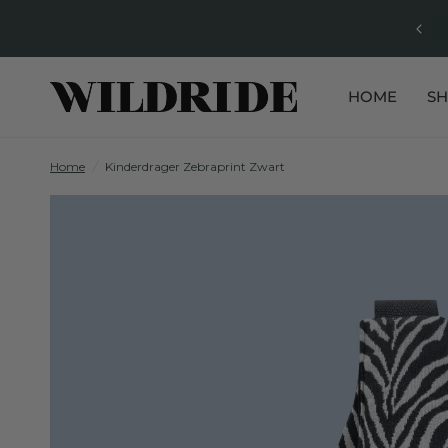
HOME
S
Home
/
Kinderdrager Zebraprint Zwart