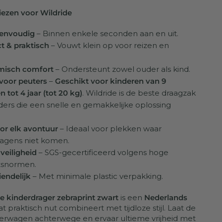
ezen voor Wildride
eenvoudig
– Binnen enkele seconden aan en uit.
 & praktisch
– Vouwt klein op voor reizen en
misch comfort
– Ondersteunt zowel ouder als kind.
 voor peuters
–
Geschikt voor kinderen van 9
tot 4 jaar (tot 20 kg)
. Wildride is de beste draagzak
ders die een snelle en gemakkelijke oplossing
oor elk avontuur
– Ideaal voor plekken waar
agens niet komen.
veiligheid
– SGS-gecertificeerd volgens hoge
itsnormen.
iendelijk
– Met minimale plastic verpakking.
e kinderdrager zebraprint zwart
is een
Nederlands
t praktisch nut combineert met tijdloze stijl. Laat de
erwagen achterwege en ervaar ultieme vrijheid met