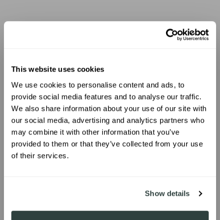
This website uses cookies
We use cookies to personalise content and ads, to
UNLOCK 10% OFF
provide social media features and to analyse our traffic.
We also share information about your use of our site with
our social media, advertising and analytics partners who
Sign up to receive 10% off your first
may combine it with other information that you’ve
order.
provided to them or that they’ve collected from your use
of their services.
SIGN ME UP!
Show details