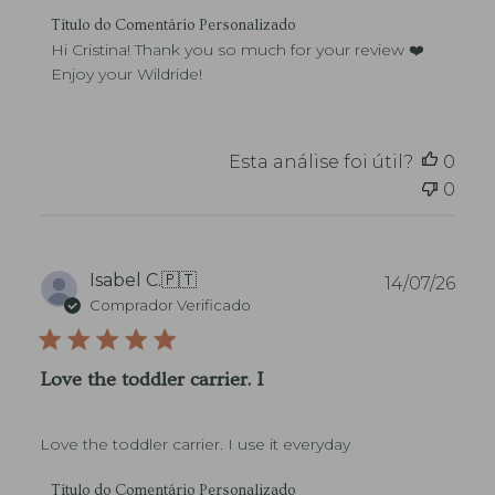
l
r
C
i
Título do Comentário Personalizado
i
o
c
Hi Cristina! Thank you so much for your review ❤️ 
o
m
a
Enjoy your Wildride!
d
e
ç
a
n
ã
L
t
o
o
á
Esta análise foi útil?
0
j
r
a
0
i
s
o
o
s
b
d
r
o
D
Isabel C.
🇵🇹
14/07/26
e
P
a
Comprador Verificado
a
r
t
A
o
a
v
p
d
a
Love the toddler carrier. I
r
e
l
i
p
i
e
u
a
t
Love the toddler carrier. I use it everyday
b
ç
á
l
ã
r
C
i
Título do Comentário Personalizado