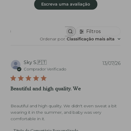
Escreva uma avaliação
Filtros
P
e
Ordenar por
:
Classificação mais alta
s
q
u
i
s
D
Sky S.
🇵🇹
13/07/26
a
a
Comprador Verificado
r
t
c
a
o
d
m
Beautiful and high quality. We
e
e
n
p
t
u
á
Beautiful and high quality. We didn't even sweat a bit
b
r
l
wearing it in the summer, and baby was very
i
i
o
comfortable in it.
s
c
a
C