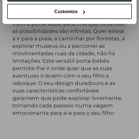
Sem limitações
Customize
Com o porta-bebé para crianças WildRide,
as possibilidades são infinitas. Quer esteja
a ir para a praia, a caminhar por florestas, a
explorar museus ou a percorrer as
movimentadas ruas da cidade, não há
limitações. Este versátil porta-bebés
permite-lhe ir onde quer que as suas
aventuras o levem com o seu filho a
reboque. O seu design duradouro e as
suas características confortáveis
garantem que pode explorar livremente,
tornando cada passeio numa viagem
emocionante para si e para o seu filho.