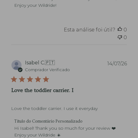
o
m
a
Enjoy your Wildride!
d
e
ç
a
n
ã
L
t
o
o
á
Esta análise foi útil?
0
j
r
a
0
i
s
o
o
s
b
d
r
o
D
Isabel C.
🇵🇹
14/07/26
e
P
a
Comprador Verificado
a
r
t
A
o
a
v
p
d
a
Love the toddler carrier. I
r
e
l
i
p
i
e
u
a
t
Love the toddler carrier. I use it everyday
b
ç
á
l
ã
r
C
i
Título do Comentário Personalizado
o
i
o
c
Hi Isabel! Thank you so much for your review ❤️ 
d
o
m
a
Enjoy your Wildride ☀️
e
d