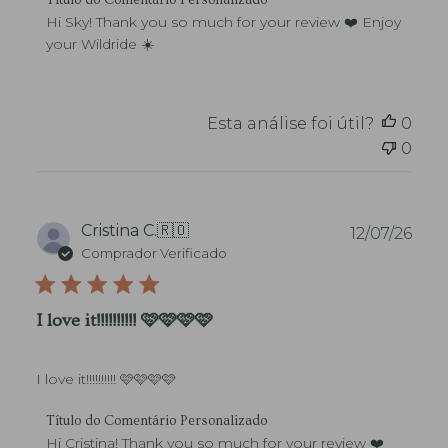
Título do Comentário Personalizado
ç
o
Hi Sky! Thank you so much for your review ❤️ Enjoy 
ã
m
your Wildride ☀️
o
e
n
t
á
Esta análise foi útil?
0
r
0
i
o
s
d
o
D
Cristina C.
🇷🇴
12/07/26
P
a
Comprador Verificado
r
t
o
a
p
d
I love it!!!!!!!!!! 🩷🩷🩷🩷
r
e
i
p
e
u
t
I love it!!!!!!!!!! 🩷🩷🩷🩷
b
á
l
r
C
i
Título do Comentário Personalizado
i
o
c
Hi Cristina! Thank you so much for your review ❤️ 