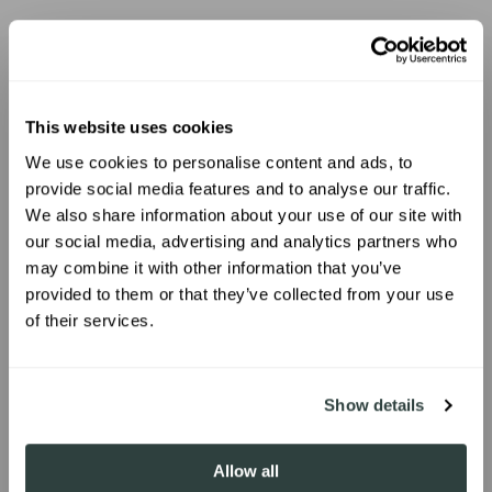
This website uses cookies
We use cookies to personalise content and ads, to
UNLOCK 10% OFF
provide social media features and to analyse our traffic.
We also share information about your use of our site with
our social media, advertising and analytics partners who
Sign up to receive 10% off your first
may combine it with other information that you’ve
order.
provided to them or that they’ve collected from your use
of their services.
SIGN ME UP!
Show details
Allow all