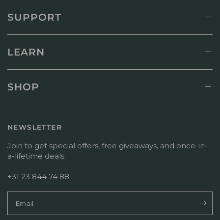
i
3
}
t
SUPPORT
2
}
z
0
s
e
2
B
r
6
e
s
LEARN
w
z
e
u
r
{
t
{
SHOP
u
R
n
e
g
v
v
i
NEWSLETTER
o
e
n
w
Join to get special offers, free giveaways, and once-in-
M
e
a-lifetime deals.
o
r
n
_
+31 23 844 74 88
J
n
u
a
l
m
Email
1
e
3
}