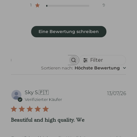
1
9
Eine Bewertung schreiben
Filter
B
e
Sortieren nach
:
Höchste Bewertung
w
e
r
t
u
V
Sky S.
🇵🇹
13/07/26
n
e
Verifizierter Käufer
g
r
e
ö
n
f
s
Beautiful and high quality. We
u
f
c
e
h
n
e