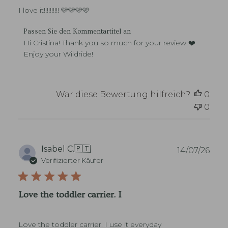
n
e
I love it!!!!!!!!!! 🩷🩷🩷🩷
t
s
l
i
K
i
Passen Sie den Kommentartitel an
t
o
c
Hi Cristina! Thank you so much for your review ❤️ 
z
m
h
Enjoy your Wildride!
e
m
u
r
e
n
s
n
g
z
t
s
War diese Bewertung hilfreich?
0
u
a
d
{
0
r
a
{
e
t
R
d
u
e
e
m
v
s
V
Isabel C.
🇵🇹
14/07/26
i
S
e
Verifizierter Käufer
e
t
r
w
o
ö
e
r
f
r
Love the toddler carrier. I
e
f
_
-
e
n
B
n
a
e
Love the toddler carrier. I use it everyday
t