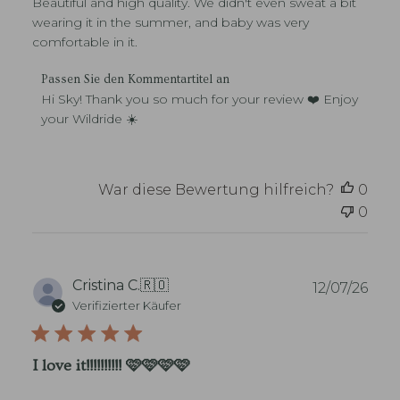
Beautiful and high quality. We didn't even sweat a bit
t
n
l
wearing it in the summer, and baby was very
i
comfortable in it.
c
h
K
Passen Sie den Kommentartitel an
u
o
Hi Sky! Thank you so much for your review ❤️ Enjoy 
n
m
your Wildride ☀️
g
m
s
e
d
n
a
t
War diese Bewertung hilfreich?
0
t
a
u
0
r
m
e
d
e
s
V
Cristina C.
🇷🇴
12/07/26
S
e
Verifizierter Käufer
t
r
o
ö
r
f
I love it!!!!!!!!!! 🩷🩷🩷🩷
e
f
-
e
B