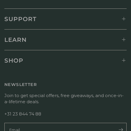
l
m
s
1
e
i
3
}
t
SUPPORT
2
}
z
0
s
e
2
B
r
6
e
s
LEARN
w
z
e
u
r
{
t
{
SHOP
u
R
n
e
g
v
v
i
NEWSLETTER
o
e
n
w
Join to get special offers, free giveaways, and once-in-
M
e
a-lifetime deals.
o
r
n
_
+31 23 844 74 88
J
n
u
a
l
m
Email
1