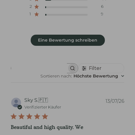
2
6
1
9
Eine Bewertung schreiben
Filter
B
e
Sortieren nach
:
Höchste Bewertung
w
e
r
t
u
V
Sky S.
🇵🇹
13/07/26
n
e
Verifizierter Käufer
g
r
e
ö
n
f
s
Beautiful and high quality. We
u
f
c
e