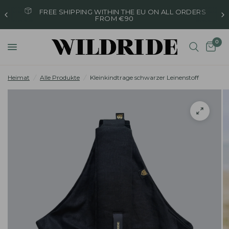
ING WITHIN THE EU ON ALL ORDERS
ORDERED ON WE
FROM €90
T
0
Heimat
/
Alle Produkte
/
Kleinkindtrage schwarzer Leinenstoff