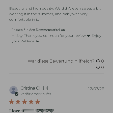
h
n
e
Beautiful and high quality. We didn't even sweat a bit
t
n
l
wearing it in the summer, and baby was very
i
comfortable in it.
c
h
K
Passen Sie den Kommentartitel an
u
o
Hi Sky! Thank you so much for your review ❤️ Enjoy 
n
m
your Wildride ☀️
g
m
s
e
d
n
a
t
War diese Bewertung hilfreich?
0
t
a
u
0
r
m
e
d
e
s
V
Cristina C.
🇷🇴
12/07/26
S
e
Verifizierter Käufer
t
r
o
ö
r
f
I love it!!!!!!!!!! 🩷🩷🩷🩷
e
f