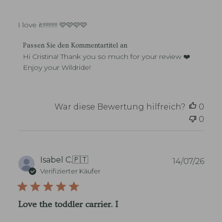
-
e
B
n
e
I love it!!!!!!!!!! 🩷🩷🩷🩷
t
s
l
i
K
i
Passen Sie den Kommentartitel an
t
o
c
Hi Cristina! Thank you so much for your review ❤️ 
z
m
h
Enjoy your Wildride!
e
m
u
r
e
n
s
n
g
z
t
s
War diese Bewertung hilfreich?
0
u
a
d
{
0
r
a
{
e
t
R
d
u
e
e
m
v
s
V
Isabel C.
🇵🇹
14/07/26
i
S
e
Verifizierter Käufer
e
t
r
w
o
ö
e
r
f
r
Love the toddler carrier. I
e
f
_
-
e
n