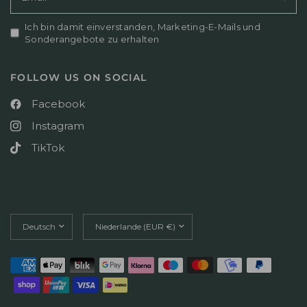
e
3
}
2
Ich bin damit einverstanden, Marketing-E-Mails und
}
0
Sonderangebote zu erhalten
s
2
B
6
e
FOLLOW US ON SOCIAL
w
e
Facebook
r
t
Instagram
u
n
TikTok
g
v
o
n
T
Land/Region
Land/Region
u
aktualisieren
aktualisieren
e
J
u
l
1
4