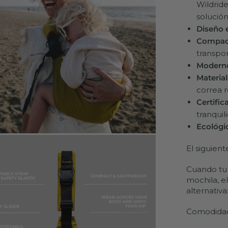
Wildrid
solución
Diseño
Compact
transpor
Moderno
Material
correa r
Certific
tranquil
Ecológi
El siguient
Cuando tu 
mochila, e
alternativa
Comodidad 