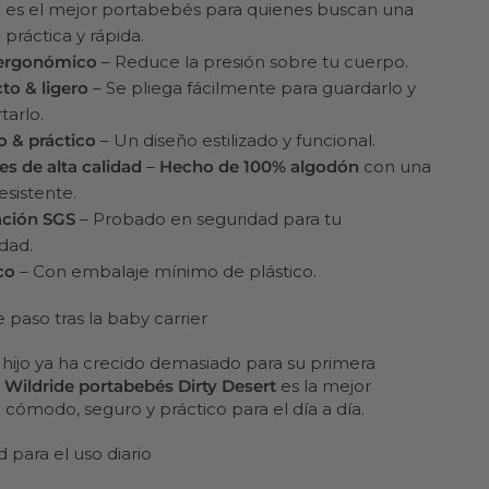
e es el mejor portabebés para quienes buscan una
 práctica y rápida.
 ergonómico
– Reduce la presión sobre tu cuerpo.
o & ligero
– Se pliega fácilmente para guardarlo y
tarlo.
 & práctico
– Un diseño estilizado y funcional.
es de alta calidad
–
Hecho de 100% algodón
con una
esistente.
ación SGS
– Probado en seguridad para tu
idad.
co
– Con embalaje mínimo de plástico.
e paso tras la baby carrier
hijo ya ha crecido demasiado para su primera
l
Wildride portabebés Dirty Desert
es la mejor
: cómodo, seguro y práctico para el día a día.
para el uso diario