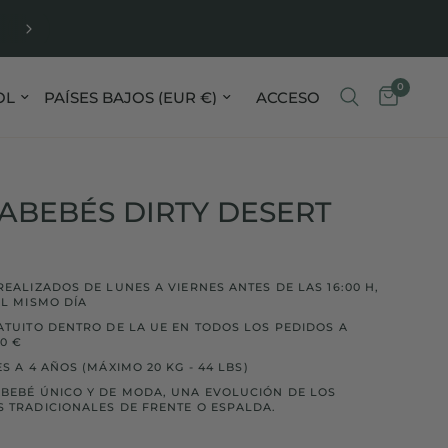
ORDERED ON WEEKDAYS BEFORE 4 PM, SHIPPED T
DAY
0
r país/región
Actualizar país/región
ACCESO
ABEBÉS DIRTY DESERT
REALIZADOS DE LUNES A VIERNES ANTES DE LAS 16:00 H,
EL MISMO DÍA
ATUITO DENTRO DE LA UE EN TODOS LOS PEDIDOS A
90 €
S A 4 AÑOS (MÁXIMO 20 KG - 44 LBS)
BEBÉ ÚNICO Y DE MODA, UNA EVOLUCIÓN DE LOS
 TRADICIONALES DE FRENTE O ESPALDA.