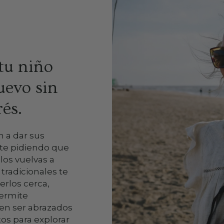
tu niño
uevo sin
és.
 a dar sus
te pidiendo que
los vuelvas a
tradicionales te
erlos cerca,
permite
ren ser abrazados
os para explorar