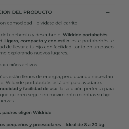
CIÓN DEL PRODUCTO
n comodidad – olvídate del carrito
del cochecito y descubre el
Wildride portabebés
rt
.
Ligero, compacto y con estilo
, este portabebés te
tad de llevar a tu hijo con facilidad, tanto en un paseo
mo explorando nuevos lugares.
ara niños activos
os están llenos de energía, pero cuando necesitan
 el Wildride portabebés está ahí para ayudarte.
odidad y facilidad de uso
: la solución perfecta para
 que quieren seguir en movimiento mientras su hijo
uerzas.
s padres eligen Wildride
ños pequeños y preescolares
–
Ideal de 8 a 20 kg
.