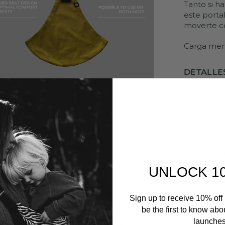
Tanto si ha
este porta
moverte co
Carga meno
DETALLE
ENVÍO Y
INSTRUC
CÓMO US
UNLOCK 1
Sign up to receive 10% off 
be the first to know abo
launches