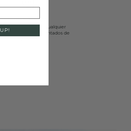
SOPORTE 24/7
ea con nosotros en cualquier
UP!
to, estaremos encantados de
ayudarte.