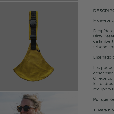
DESCRIP
Muévete co
Despídete 
Dirty Dese
da la liber
urbano co
Diseñado p
Los pequeñ
descansar,
Ofrece
com
los padres
recupera f
Por qué lo
Para ni