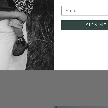
AS
ENVÍO MUNDIAL
30 días
Envío a cualquier lugar, tarifas
Chat
SIGN ME 
eto.
disponibles al momento de pagar.
momen
.