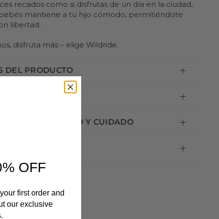
ces recados como si disfrutas de un día en la ciudad,
bebés mantiene a tu hijo cómodo, permitiéndote
n libertad.
s, disfruta más – elige Wildride.
S DEL PRODUCTO
 ENTREGA
CIONES, SEGURIDAD Y CUIDADO
AR
0% OFF
your first order and
ut our exclusive
.