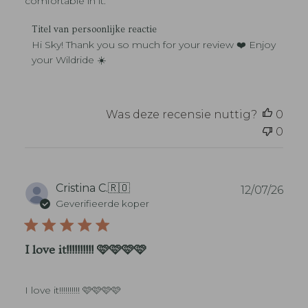
comfortable in it.
a
t
R
Titel van persoonlijke reactie
u
e
Hi Sky! Thank you so much for your review ❤️ Enjoy 
m
a
your Wildride ☀️
c
t
i
e
Was deze recensie nuttig?
0
v
0
a
n
w
i
n
P
Cristina C.
🇷🇴
12/07/26
k
u
Geverifieerde koper
e
b
l
l
e
i
I love it!!!!!!!!!! 🩷🩷🩷🩷
i
c
g
a
e
t
n
I love it!!!!!!!!!! 🩷🩷🩷🩷
i
a
e