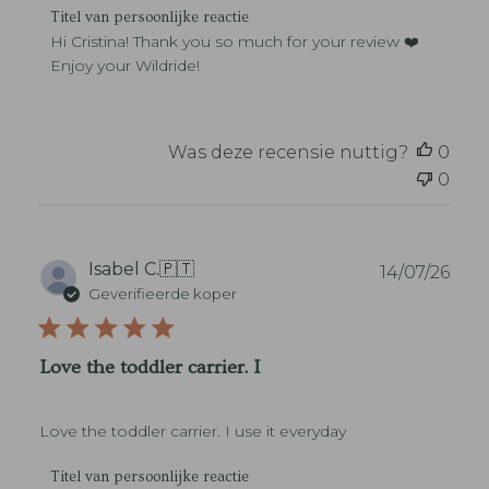
a
R
d
Titel van persoonlijke reactie
r
e
a
Hi Cristina! Thank you so much for your review ❤️ 
o
a
t
Enjoy your Wildride!
p
c
u
b
t
m
e
i
o
e
Was deze recensie nuttig?
0
o
v
r
0
a
d
n
e
w
l
i
i
n
P
Isabel C.
🇵🇹
14/07/26
n
k
u
Geverifieerde koper
g
e
b
v
l
l
a
e
i
n
Love the toddler carrier. I
i
c
T
g
a
i
e
t
t
n
Love the toddler carrier. I use it everyday
i
e
a
e
l
a
R
d
Titel van persoonlijke reactie
v