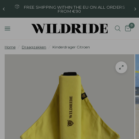
FREE SHIPPING WITHIN THE EU ON ALL ORDERS
FROM €90
0
Home
/
Draagzakken
/
Kinderdrager Citroen