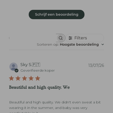
Schrijf een beoordeling
Filters
B
e
Sorteren op
:
Hoogste beoordeling
o
o
r
d
e
P
Sky S.
🇵🇹
13/07/26
l
u
Geverifieerde koper
i
b
n
l
g
i
e
Beautiful and high quality. We
n
c
z
a
o
t
e
Beautiful and high quality. We didn't even sweat a bit
i
k
e
wearing it in the summer, and baby was very
e
d
n