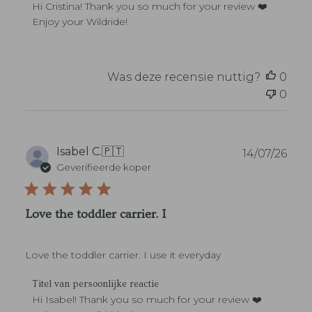
r
e
a
Hi Cristina! Thank you so much for your review ❤️ 
o
a
t
Enjoy your Wildride!
p
c
u
b
t
m
e
i
o
e
Was deze recensie nuttig?
0
o
v
r
0
a
d
n
e
w
l
i
i
n
P
Isabel C.
🇵🇹
14/07/26
n
k
u
Geverifieerde koper
g
e
b
v
l
l
a
e
i
n
Love the toddler carrier. I
i
c
T
g
a
i
e
t
t
n
Love the toddler carrier. I use it everyday
i
e
a
e
l
a
R
d
Titel van persoonlijke reactie
v
r
e
a
Hi Isabel! Thank you so much for your review ❤️ 
a
o
a
t