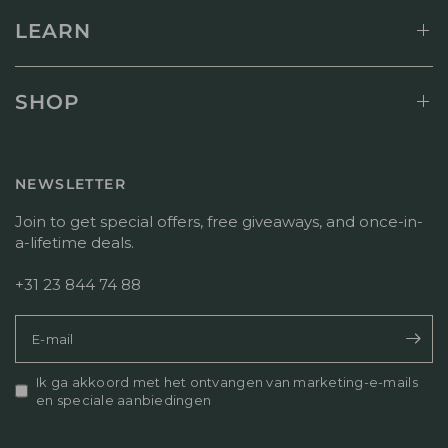
p
b
M
e
e
LEARN
o
r
o
n
s
o
J
o
r
u
o
d
SHOP
l
n
e
1
l
l
3
i
i
2
j
n
NEWSLETTER
0
k
g
2
e
v
Join to get special offers, free giveaways, and once-in-
6
r
a
a-lifetime deals.
e
n
a
T
+31 23 844 74 88
c
i
t
t
i
e
E‑mail
e
l
o
v
v
Ik ga akkoord met het ontvangen van marketing-e-mails
a
e
en speciale aanbiedingen
n
r
p
M
e