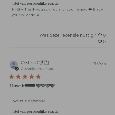
t
R
Titel van persoonlijke reactie
u
e
Hi Sky! Thank you so much for your review ❤️ Enjoy 
m
a
your Wildride ☀️
c
t
i
e
Was deze recensie nuttig?
0
v
0
a
n
w
i
n
P
Cristina C.
🇷🇴
12/07/26
k
u
Geverifieerde koper
e
b
l
l
e
i
I love it!!!!!!!!!! 🩷🩷🩷🩷
i
c
g
a
e
t
n
I love it!!!!!!!!!! 🩷🩷🩷🩷
i
a
e
a
R
d
Titel van persoonlijke reactie