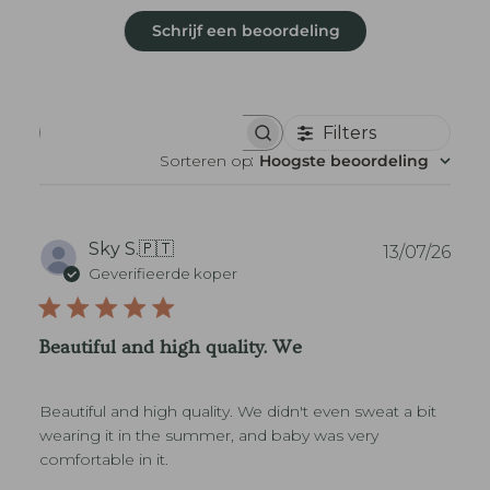
Schrijf een beoordeling
Filters
B
e
Sorteren op
:
Hoogste beoordeling
o
o
r
d
e
P
Sky S.
🇵🇹
13/07/26
l
u
Geverifieerde koper
i
b
n
l
g
i
e
Beautiful and high quality. We
n
c
z
a
o
t
e
Beautiful and high quality. We didn't even sweat a bit
i
k
e
wearing it in the summer, and baby was very
e
d
n
comfortable in it.
a