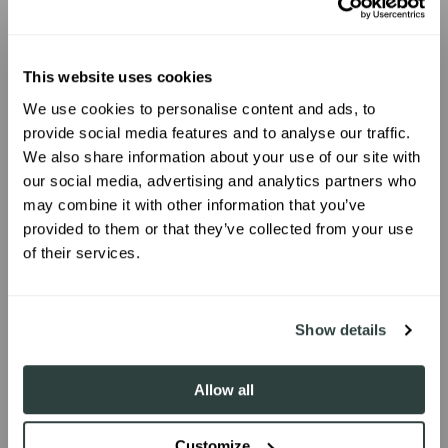
This website uses cookies
We use cookies to personalise content and ads, to
UNLOCK 10% OFF
provide social media features and to analyse our traffic.
We also share information about your use of our site with
our social media, advertising and analytics partners who
Sign up to receive 10% off your first
may combine it with other information that you’ve
order.
provided to them or that they’ve collected from your use
of their services.
SIGN ME UP!
Show details
Geen beperkingen
Allow all
Met de WildRide peuterdrager zijn de
Customize