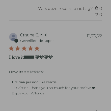
i
e
Was deze recensie nuttig?
0
v
0
a
n
w
i
n
P
Cristina C.
🇷🇴
12/07/26
k
u
Geverifieerde koper
e
b
l
l
e
i
I love it!!!!!!!!!! 🩷🩷🩷🩷
i
c
g
a
e
t
n
I love it!!!!!!!!!! 🩷🩷🩷🩷
i
a
e
a
R
d
Titel van persoonlijke reactie
r
e
a
Hi Cristina! Thank you so much for your review ❤️ 
o
a
t
Enjoy your Wildride!
p
c
u
b
t
m
e
i
o
e