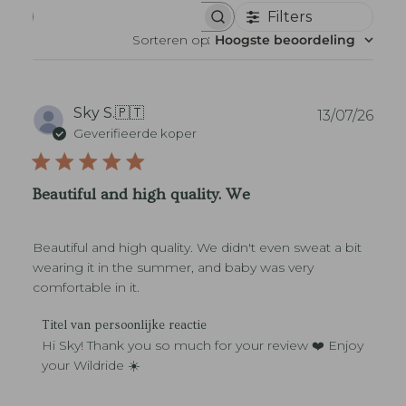
Filters
B
e
Sorteren op
:
Hoogste beoordeling
o
o
r
d
e
P
Sky S.
🇵🇹
13/07/26
l
u
Geverifieerde koper
i
b
n
l
g
i
e
Beautiful and high quality. We
n
c
z
a
o
t
e
Beautiful and high quality. We didn't even sweat a bit
i
k
e
wearing it in the summer, and baby was very
e
d
n
comfortable in it.
a
t
R
Titel van persoonlijke reactie
u
e
Hi Sky! Thank you so much for your review ❤️ Enjoy 
m
a
your Wildride ☀️
c
t