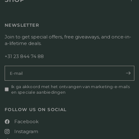
l
n
e
1
l
l
3
i
i
2
j
n
NEWSLETTER
0
k
g
2
e
v
Join to get special offers, free giveaways, and once-in-
6
r
a
a-lifetime deals.
e
n
a
T
+31 23 844 74 88
c
i
t
t
i
e
E‑mail
e
l
o
v
v
Ik ga akkoord met het ontvangen van marketing-e-mails
a
e
en speciale aanbiedingen
n
r
p
M
e
FOLLOW US ON SOCIAL
o
r
n
s
Facebook
J
o
u
o
Instagram
l
n