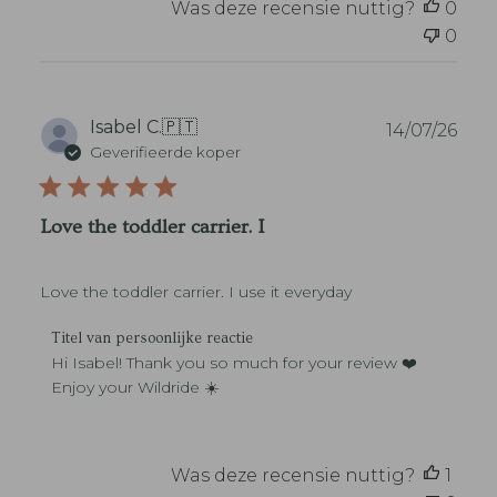
Was deze recensie nuttig?
0
o
v
r
0
a
d
n
e
w
l
i
i
n
P
Isabel C.
🇵🇹
14/07/26
n
k
u
Geverifieerde koper
g
e
b
v
l
l
a
e
i
n
Love the toddler carrier. I
i
c
T
g
a
i
e
t
t
n
Love the toddler carrier. I use it everyday
i
e
a
e
l
a
R
d
Titel van persoonlijke reactie
v
r
e
a
Hi Isabel! Thank you so much for your review ❤️ 
a
o
a
t
Enjoy your Wildride ☀️
n
p
c
u
p
b
t
m
e
e
i
r
o
e
Was deze recensie nuttig?
1
s
o
v