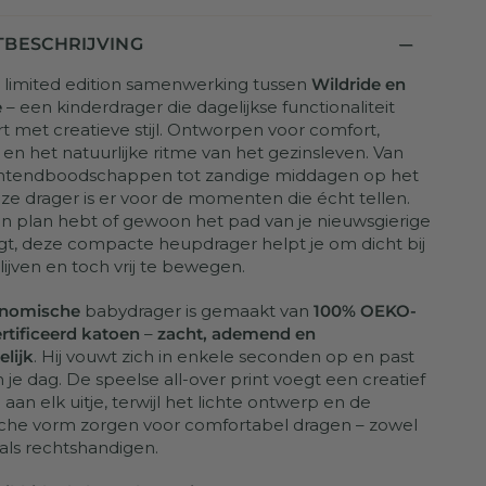
BESCHRIJVING
limited edition samenwerking tussen
Wildride en
e
– een kinderdrager die dagelijkse functionaliteit
 met creatieve stijl. Ontworpen voor comfort,
 en het natuurlijke ritme van het gezinsleven. Van
htendboodschappen tot zandige middagen op het
eze drager is er voor de momenten die écht tellen.
en plan hebt of gewoon het pad van je nieuwsgierige
gt, deze compacte heupdrager helpt je om dicht bij
lijven en toch vrij te bewegen.
onomische
babydrager is gemaakt van
100% OEKO-
rtificeerd katoen
–
zacht, ademend en
elijk
. Hij vouwt zich in enkele seconden op en past
 je dag. De speelse all-over print voegt een creatief
aan elk uitje, terwijl het lichte ontwerp en de
che vorm zorgen voor comfortabel dragen – zowel
 als rechtshandigen.