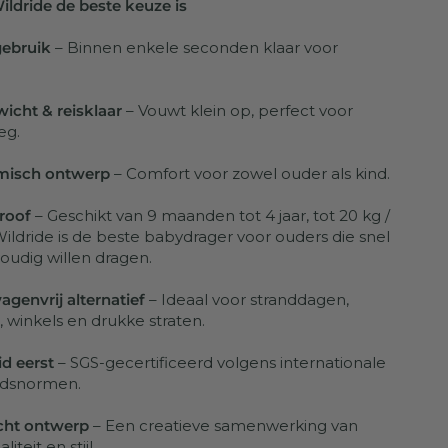
dride de beste keuze is
gebruik
– Binnen enkele seconden klaar voor
icht & reisklaar
– Vouwt klein op, perfect voor
eg.
misch ontwerp
– Comfort voor zowel ouder als kind.
roof
– Geschikt van 9 maanden tot 4 jaar, tot 20 kg /
Wildride is de beste babydrager voor ouders die snel
oudig willen dragen.
genvrij alternatief
– Ideaal voor stranddagen,
 winkels en drukke straten.
id eerst
– SGS-gecertificeerd volgens internationale
eidsnormen.
cht ontwerp
– Een creatieve samenwerking van
liteit en stijl.