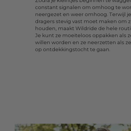
Zodra je kleintjes beginnen te wagge
constant signalen om omhoog te wor
neergezet en weer omhoog. Terwijl je z
dragers stevig vast moet maken om ze 
houden, maakt Wildride de hele rout
Je kunt ze moeiteloos oppakken als z
willen worden en ze neerzetten als ze 
op ontdekkingstocht te gaan.