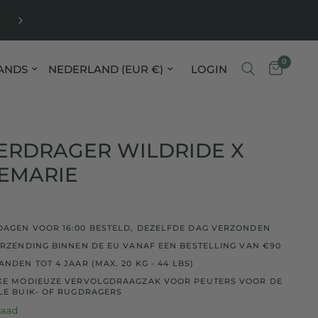
E
FREE SHIPPING WITHIN THE EU ON ALL ORDERS FR
0
o bijwerken
Land/regio bijwerken
LOGIN
ERDRAGER WILDRIDE X
EMARIE
AGEN VOOR 16:00 BESTELD, DEZELFDE DAG VERZONDEN
ERZENDING BINNEN DE EU VANAF EEN BESTELLING VAN €90
NDEN TOT 4 JAAR (MAX. 20 KG - 44 LBS)
EKE MODIEUZE VERVOLGDRAAGZAK VOOR PEUTERS VOOR DE
LE BUIK- OF RUGDRAGERS
raad