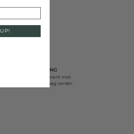
UP!
24/7 ONDERSTEUNING
t op elk gewenst moment met
atten, we helpen u graag verder.