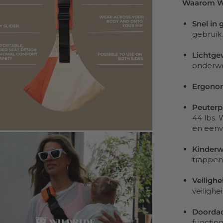
Waarom Wil
Snel in 
gebruik.
Lichtgew
onderw
Ergono
Peuterp
44 lbs. 
en eenv
Kinderwa
trappen,
Veilighe
veiligh
Doorda
functiona