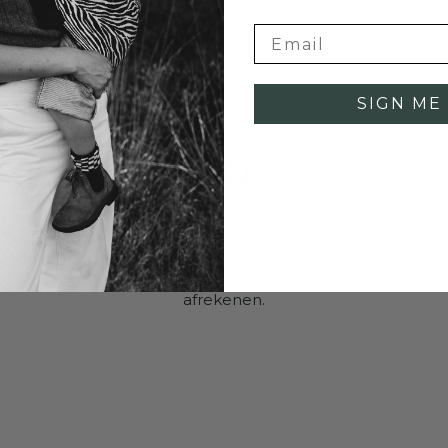
SIGN ME 
WERELDWIJDE VERZENDING
 dagen
Verzenden naar elke gewenste
U kun
bestemming, tarieven vindt u bij het
ons ch
afrekenen.