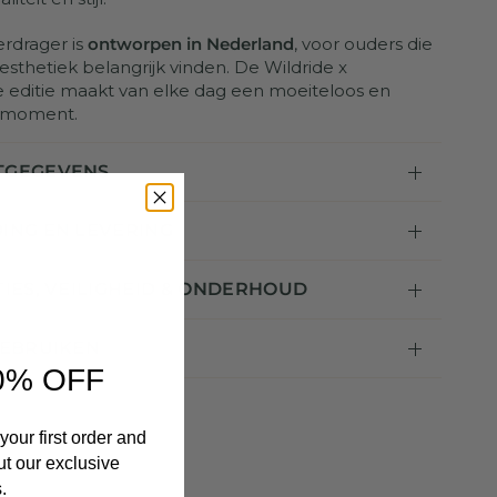
rdrager is
ontworpen in Nederland
, voor ouders die
 esthetiek belangrijk vinden. De Wildride x
 editie maakt van elke dag een moeiteloos en
f moment.
TGEGEVENS
ING EN LEVERING
TIES, VEILIGHEID & ONDERHOUD
GEBRUIKEN
0% OFF
your first order and
ut our exclusive
.