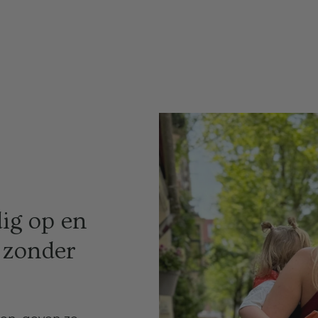
ig op en
 zonder