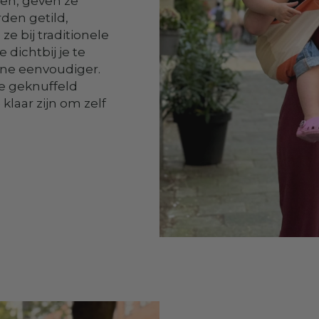
len, geven ze
den getild,
e bij traditionele
dichtbij je te
ine eenvoudiger.
e geknuffeld
klaar zijn om zelf