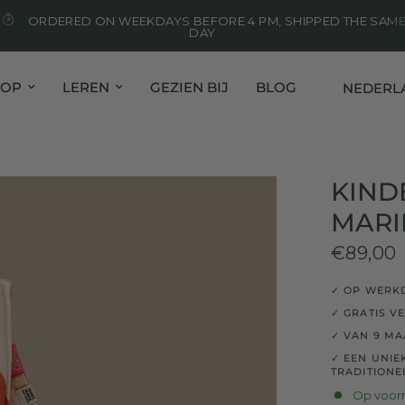
ORDERED ON WEEKDAYS BEFORE 4 PM, SHIPPED THE SAM
DAY
Land/regi
HOP
LEREN
GEZIEN BIJ
BLOG
KIND
MARI
€89,00
✓ OP WERKD
✓ GRATIS V
✓ VAN 9 MAA
✓ EEN UNI
TRADITIONE
Op voor