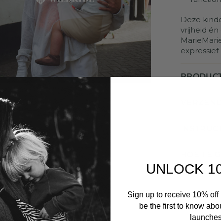
Deze kinde
vrijheid én
MarieMarie
expressie
PRODUC
VERZEND
INSTRUC
HOE TE 
UNLOCK 1
Sign up to receive 10% off 
be the first to know abo
launches